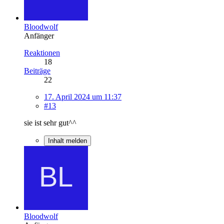
Bloodwolf
Anfänger
Reaktionen
18
Beiträge
22
17. April 2024 um 11:37
#13
sie ist sehr gut^^
Inhalt melden
Bloodwolf