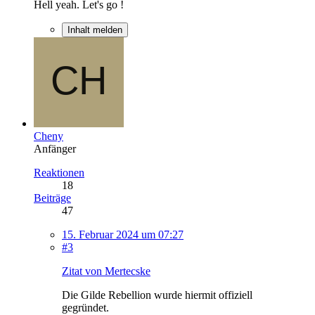
Hell yeah. Let's go !
Inhalt melden
Cheny
Anfänger
Reaktionen
18
Beiträge
47
15. Februar 2024 um 07:27
#3
Zitat von Mertecske
Die Gilde Rebellion wurde hiermit offiziell
gegründet.