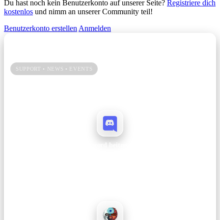
Du hast noch kein Benutzerkonto auf unserer Seite?
Registriere dich
kostenlos
und nimm an unserer Community teil!
Benutzerkonto erstellen
Anmelden
Unsere Community → Discord
SUPPORT • NEWS • EVENTS
Du spielst gerne bei uns? Dann hilf uns mit einem Vote und bleib auf
Discord immer up to date.
Discord beitreten
Ankündigungen, Support, Patchnotes und Events – alles an einem Ort.
Join →