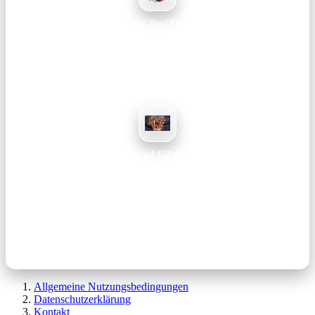
Vote auf TopOfMMOs
Hilft beim Ranking und bringt mehr Sichtbarkeit für unseren Server.
Voten →
Vote auf GTop100
Unterstützt das Projekt langfristig – dauert nur ein paar Sekunden.
Voten →
Hinweis: Votes dauern nur ein paar Sekunden und helfen uns enorm dabei,
Reichweite aufzubauen und das Projekt langfristig zu betreiben.
Allgemeine Nutzungsbedingungen
Datenschutzerklärung
Kontakt