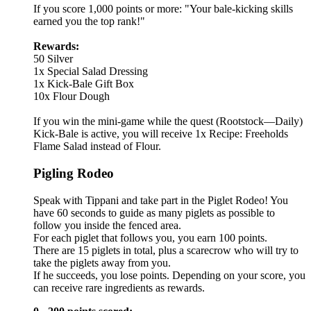
If you score 1,000 points or more: "Your bale-kicking skills
earned you the top rank!"
Rewards:
50 Silver
1x Special Salad Dressing
1x Kick-Bale Gift Box
10x Flour Dough
If you win the mini-game while the quest (Rootstock—Daily)
Kick-Bale is active, you will receive 1x Recipe: Freeholds
Flame Salad instead of Flour.
Pigling Rodeo
Speak with Tippani and take part in the Piglet Rodeo! You
have 60 seconds to guide as many piglets as possible to
follow you inside the fenced area.
For each piglet that follows you, you earn 100 points.
There are 15 piglets in total, plus a scarecrow who will try to
take the piglets away from you.
If he succeeds, you lose points. Depending on your score, you
can receive rare ingredients as rewards.