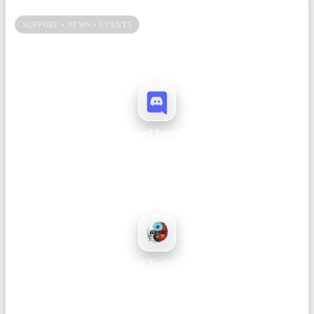
SUPPORT • NEWS • EVENTS
Du spielst gerne bei uns? Dann hilf uns mit einem Vote und bleib auf
Discord immer up to date.
Discord beitreten
Ankündigungen, Support, Patchnotes und Events – alles an einem Ort.
Join →
Vote auf TopOfMMOs
Hilft beim Ranking und bringt mehr Sichtbarkeit für unseren Server.
Voten →