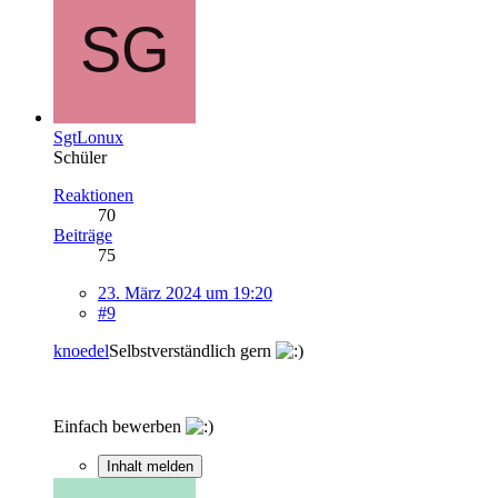
SgtLonux
Schüler
Reaktionen
70
Beiträge
75
23. März 2024 um 19:20
#9
knoedel
Selbstverständlich gern
Einfach bewerben
Inhalt melden