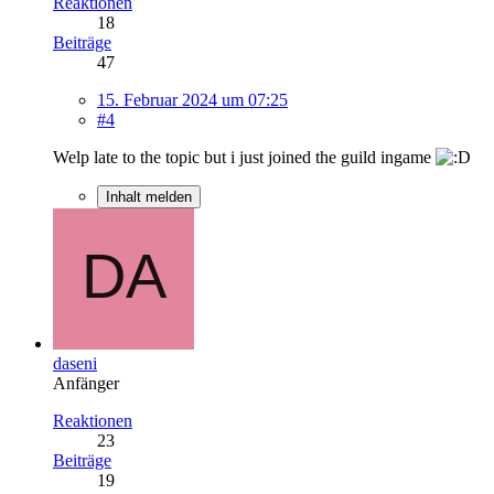
Reaktionen
18
Beiträge
47
15. Februar 2024 um 07:25
#4
Welp late to the topic but i just joined the guild ingame
Inhalt melden
daseni
Anfänger
Reaktionen
23
Beiträge
19