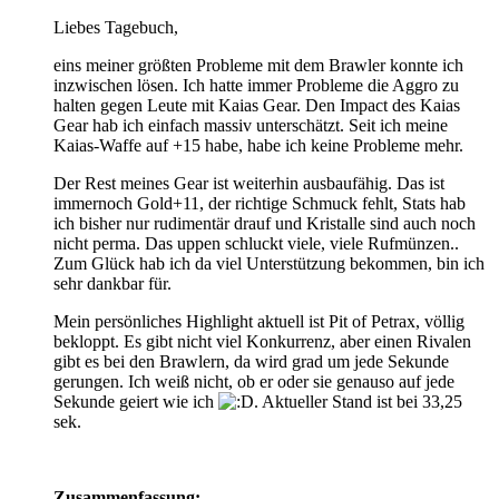
Liebes Tagebuch,
eins meiner größten Probleme mit dem Brawler konnte ich
inzwischen lösen. Ich hatte immer Probleme die Aggro zu
halten gegen Leute mit Kaias Gear. Den Impact des Kaias
Gear hab ich einfach massiv unterschätzt. Seit ich meine
Kaias-Waffe auf +15 habe, habe ich keine Probleme mehr.
Der Rest meines Gear ist weiterhin ausbaufähig. Das ist
immernoch Gold+11, der richtige Schmuck fehlt, Stats hab
ich bisher nur rudimentär drauf und Kristalle sind auch noch
nicht perma. Das uppen schluckt viele, viele Rufmünzen..
Zum Glück hab ich da viel Unterstützung bekommen, bin ich
sehr dankbar für.
Mein persönliches Highlight aktuell ist Pit of Petrax, völlig
bekloppt. Es gibt nicht viel Konkurrenz, aber einen Rivalen
gibt es bei den Brawlern, da wird grad um jede Sekunde
gerungen. Ich weiß nicht, ob er oder sie genauso auf jede
Sekunde geiert wie ich
. Aktueller Stand ist bei 33,25
sek.
Zusammenfassung: