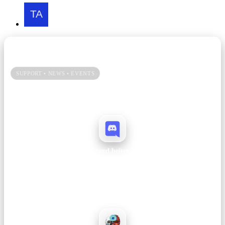
Unsere Community → Discord
SUPPORT • NEWS • EVENTS
Du spielst gerne bei uns? Dann hilf uns mit einem Vote und bleib auf
Discord immer up to date.
Discord beitreten
Ankündigungen, Support, Patchnotes und Events – alles an einem Ort.
Join →