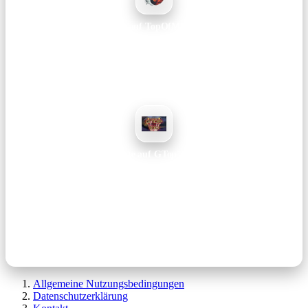
Vote auf TopOfMMOs
Hilft beim Ranking und bringt mehr Sichtbarkeit für unseren Server.
Voten →
Vote auf GTop100
Unterstützt das Projekt langfristig – dauert nur ein paar Sekunden.
Voten →
Hinweis: Votes dauern nur ein paar Sekunden und helfen uns enorm dabei,
Reichweite aufzubauen und das Projekt langfristig zu betreiben.
Allgemeine Nutzungsbedingungen
Datenschutzerklärung