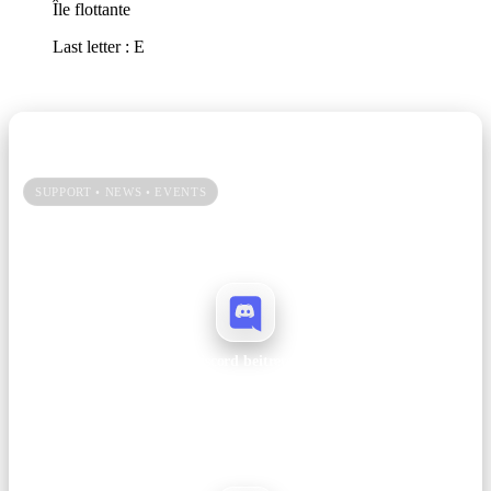
Île flottante
Last letter : E
Unsere Community → Discord
SUPPORT • NEWS • EVENTS
Du spielst gerne bei uns? Dann hilf uns mit einem Vote und bleib auf
Discord immer up to date.
Discord beitreten
Ankündigungen, Support, Patchnotes und Events – alles an einem Ort.
Join →