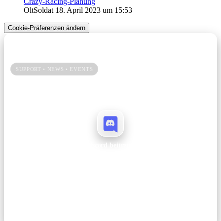
Crazy-Racing-Planung
OltSoldat
18. April 2023 um 15:53
Cookie-Präferenzen ändern
Unsere Community → Discord
SUPPORT • NEWS • EVENTS
Du spielst gerne bei uns? Dann hilf uns mit einem Vote und bleib auf
Discord immer up to date.
Discord beitreten
Ankündigungen, Support, Patchnotes und Events – alles an einem Ort.
Join →
Hinweis: Votes dauern nur ein paar Sekunden und helfen uns enorm dabei,
Reichweite aufzubauen und das Projekt langfristig zu betreiben.